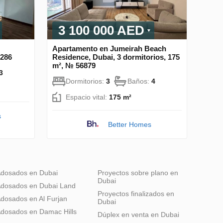
3 100 000 AED
Apartamento en Jumeirah Beach
3286
Residence, Dubai, 3 dormitorios, 175
m², № 56879
3
Dormitorios:
3
Baños:
4
Espacio vital:
175 m²
s
Better Homes
dosados en Dubai
Proyectos sobre plano en
Dubai
dosados en Dubai Land
Proyectos finalizados en
dosados en Al Furjan
Dubai
dosados en Damac Hills
Dúplex en venta en Dubai