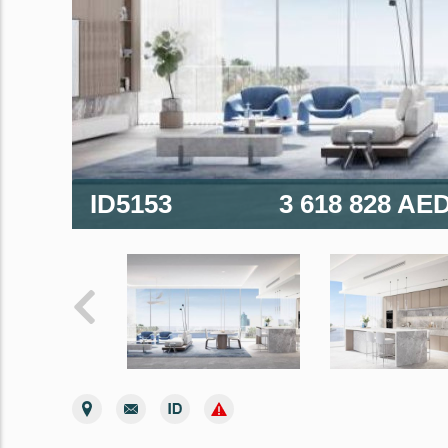
ID5153
3 618 828 AE