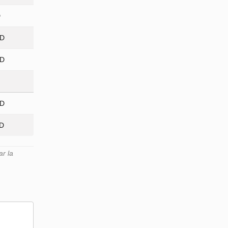
D
ED
ED
ED
ED
r la