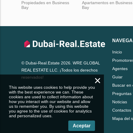
Propiedades en Business
Apartamentos en Business
Bay
Bay
NAVEGA
Inicio
Promotore
© Dubai-Real.Estate 2026. WRE GLOBAL
Agentes
REAL ESTATE LLC. ¡Todos los derechos
×
Guiar
reservados!
Buscar en 
This website uses cookies to help provide you
with the best experience we can. These
Preguntas 
cookies are used to collect information about
how you interact with our website and allow
Noticias
us to remember you. By using this website
Contactos
you agree to the use of cookies for analytics
and personalized uses.
Mapa del si
Aceptar