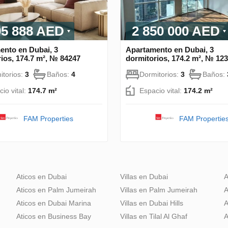
95 888 AED
2 850 000 AED
ento en Dubai, 3
Apartamento en Dubai, 3
ios, 174.7 m², № 84247
dormitorios, 174.2 m², № 12
itorios:
3
Baños:
4
Dormitorios:
3
Baños:
io vital:
174.7 m²
Espacio vital:
174.2 m²
FAM Properties
FAM Propertie
Aticos en Dubai
Villas en Dubai
A
Aticos en Palm Jumeirah
Villas en Palm Jumeirah
A
Aticos en Dubai Marina
Villas en Dubai Hills
A
Aticos en Business Bay
Villas en Tilal Al Ghaf
A