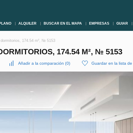
PLANO
ALQUILER
BUSCAR EN EL MAPA
EMPRESAS
GUIAR
 dormitorios, 174.54 m², № 5153
ORMITORIOS, 174.54 M², № 5153
Añadir a la comparación
(
0
)
Guardar en la lista d