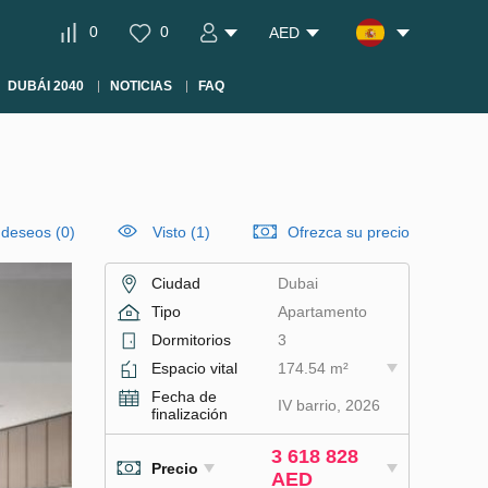
0
0
AED
DUBÁI 2040
NOTICIAS
FAQ
e deseos
(
0
)
Visto (1)
Ofrezca su precio
Ciudad
Dubai
Tipo
Apartamento
Dormitorios
3
Espacio vital
174.54 m²
Fecha de
IV barrio, 2026
finalización
3 618 828
Precio
AED