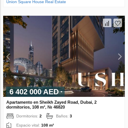
Union Square House Real Estate
6 402 000 AED
Apartamento en Sheikh Zayed Road, Dubai, 2
dormitorios, 108 m², № 46820
Dormitorios:
2
Baños:
3
Espacio vital:
108 m²