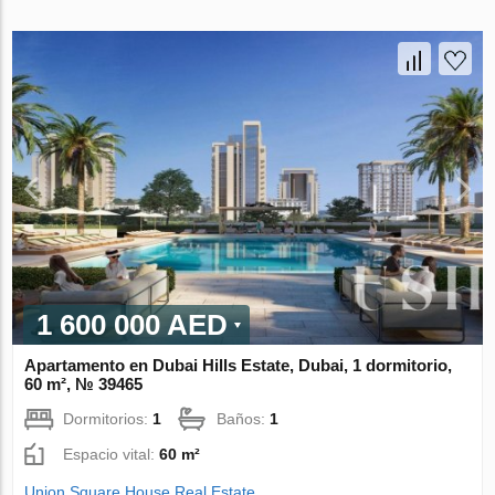
1 600 000 AED
Apartamento en Dubai Hills Estate, Dubai, 1 dormitorio,
60 m², № 39465
Dormitorios:
1
Baños:
1
Espacio vital:
60 m²
Union Square House Real Estate