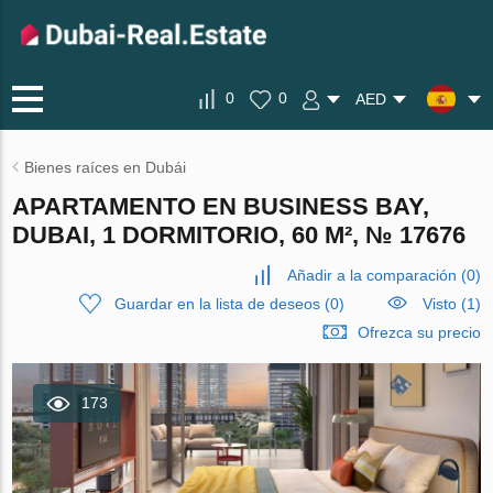
0
0
AED
Bienes raíces en Dubái
APARTAMENTO EN BUSINESS BAY,
DUBAI, 1 DORMITORIO, 60 M², № 17676
Añadir a la comparación
(
0
)
Guardar en la lista de deseos
(
0
)
Visto (1)
Ofrezca su precio
173