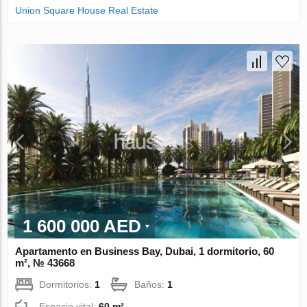
Union Square House Real Estate
1 600 000 AED
Apartamento en Business Bay, Dubai, 1 dormitorio, 60
m², № 43668
Dormitorios:
1
Baños:
1
Espacio vital:
60 m²