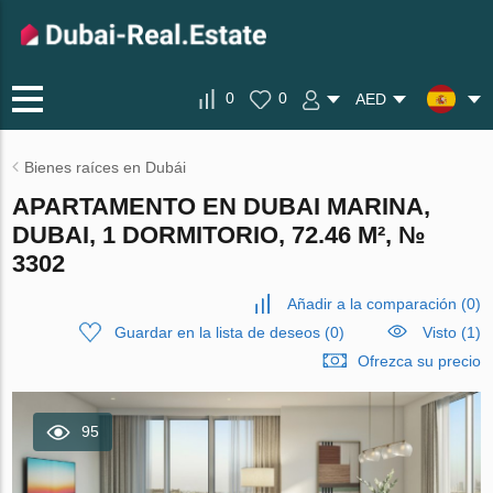
0
0
AED
Bienes raíces en Dubái
APARTAMENTO EN DUBAI MARINA,
DUBAI, 1 DORMITORIO, 72.46 M², №
3302
Añadir a la comparación
(
0
)
Guardar en la lista de deseos
(
0
)
Visto (1)
Ofrezca su precio
95