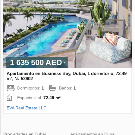
1 635 500 AED
Apartamento en Business Bay, Dubai, 1 dormitorio, 72.49
m², № 52802
Dormitorios:
1
Baños:
1
Espacio vital:
72.49 m²
EVA Real Estate LLC
Propiedades en Dubai
Apartamentos en Dubai